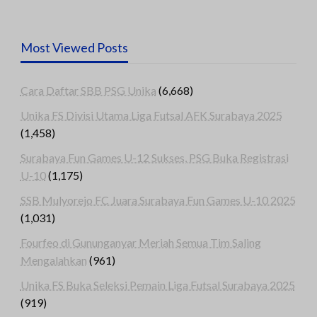
Most Viewed Posts
Cara Daftar SBB PSG Unika
(6,668)
Unika FS Divisi Utama Liga Futsal AFK Surabaya 2025
(1,458)
Surabaya Fun Games U-12 Sukses, PSG Buka Registrasi
U-10
(1,175)
SSB Mulyorejo FC Juara Surabaya Fun Games U-10 2025
(1,031)
Fourfeo di Gununganyar Meriah Semua Tim Saling
Mengalahkan
(961)
Unika FS Buka Seleksi Pemain Liga Futsal Surabaya 2025
(919)