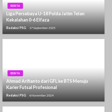
BERITA
Liga Persebaya U-18 Polda Jatim Telan
Kekalahan 0-6 Elfaza
Redaksi PSG
17 September 2025
BERITA
Ahmad Arifianto dari GFL ke BTS Menuju
Karier Futsal Profesional
Redaksi PSG
6 November 2024