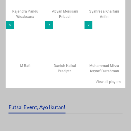
Rajendra Pandu
Abyan Moissani
Syahreza Khalfani
Wicaksana
Pribadi
Arifin
6
7
7
M Rafi
Danish Haikal
Muhammad Mirza
Pradipto
Asyraf Furrahman
View all players
Futsal Event, Ayo Ikutan!