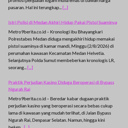
promosi penjualan logam mulia emas di bawah harga
pasaran. Hal ini terungkap...
[...]
Istri Polisi di Medan Akhiri Hidup Pakai Pistol Suaminya
Metro9berita.co.id – Kronologi ibu Bhayangkari
Polrestabes Medan diduga mengakhiri hidup memakai
pistol suaminya di kamar mandi, Minggu (2/8/2026) di
perumahan kawasan Kecamatan Medan Helvetia.
Selanjutnya Polda Sumut membeberkan kronologis LR,
seorang...
[...]
Praktik Perjudian Kasino Diduga Beroperasi di Bypass
Ngurah Rai
Metro9berita.co.id – Beredar kabar dugaan praktik
perjudian kasino yang beroperasi secara bebas cukup
lama di kawasan yang mudah terlihat, di Jalan Bypass
Ngurah Rai, Denpasar Selatan. Namun, hingga kini
belum...
[...]