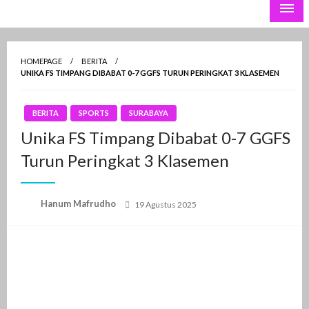
the Lava Pijar
PSGnews
HOMEPAGE
BERITA
UNIKA FS TIMPANG DIBABAT 0-7 GGFS TURUN PERINGKAT 3 KLASEMEN
BERITA
SPORTS
SURABAYA
Unika FS Timpang Dibabat 0-7 GGFS
Turun Peringkat 3 Klasemen
Posted
Hanum Mafrudho
19 Agustus 2025
on