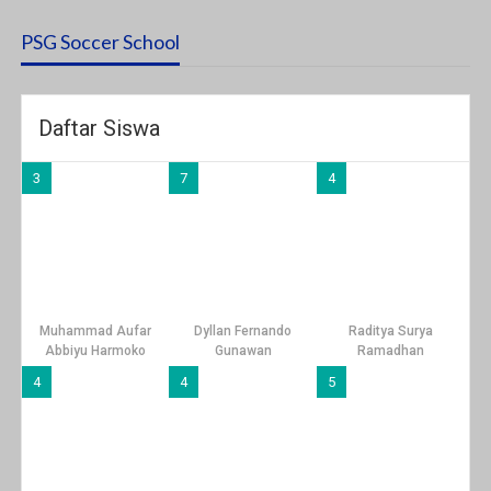
PSG Soccer School
Daftar Siswa
3
7
4
Muhammad Aufar
Dyllan Fernando
Raditya Surya
Abbiyu Harmoko
Gunawan
Ramadhan
4
4
5