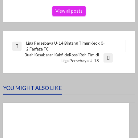
View all posts
Navigasi
Liga Persebaya U-14 Bintang Timur Keok 0-
Previous
2 Farfaza FC
pos
Post
Buah Kesabaran Kahfi deRossi Roh Tim di
Next
Liga Persebaya U-18
Post
YOU MIGHT ALSO LIKE