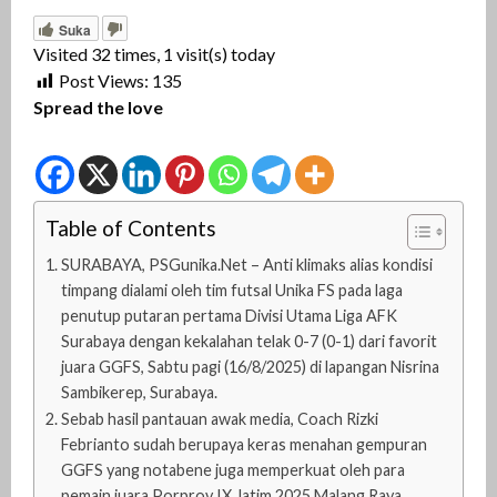
Suka
Visited 32 times, 1 visit(s) today
Post Views:
135
Spread the love
Table of Contents
SURABAYA, PSGunika.Net – Anti klimaks alias kondisi
timpang dialami oleh tim futsal Unika FS pada laga
penutup putaran pertama Divisi Utama Liga AFK
Surabaya dengan kekalahan telak 0-7 (0-1) dari favorit
juara GGFS, Sabtu pagi (16/8/2025) di lapangan Nisrina
Sambikerep, Surabaya.
Sebab hasil pantauan awak media, Coach Rizki
Febrianto sudah berupaya keras menahan gempuran
GGFS yang notabene juga memperkuat oleh para
pemain juara Porprov IX Jatim 2025 Malang Raya