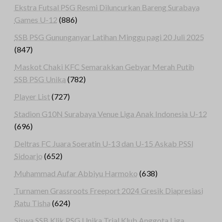
Ekstra Futsal PSG Resmi Diluncurkan Bareng Surabaya
Games U-12
(886)
SSB PSG Gununganyar Latihan Minggu pagi 20 Juli 2025
(847)
Maskot Chaki KFC Semarakkan Gebyar Merah Putih
SSB PSG Unika
(782)
Player List
(727)
Stadion G10N Surabaya Venue Liga Anak Indonesia U-12
(696)
Deltras FC Juara Soeratin U-13 dan U-15 Askab PSSI
Sidoarjo
(652)
Muhammad Aufar Abbiyu Harmoko
(638)
Turnamen Grassroots Freeport 2024 Gresik Diapresiasi
Ratu Tisha
(624)
Siswa SSB Klik PSG Unika Trial Klub Anggota Liga