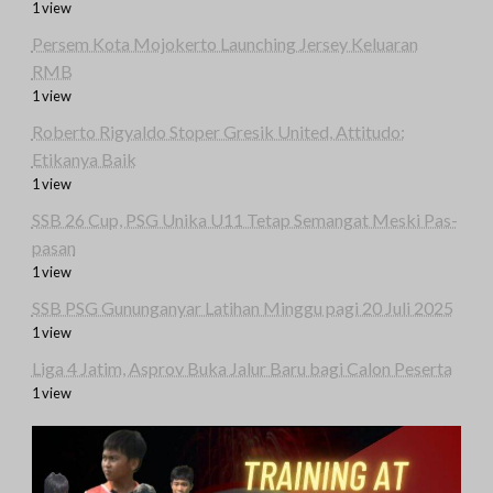
1 view
Persem Kota Mojokerto Launching Jersey Keluaran
RMB
1 view
Roberto Rigyaldo Stoper Gresik United, Attitudo:
Etikanya Baik
1 view
SSB 26 Cup, PSG Unika U11 Tetap Semangat Meski Pas-
pasan
1 view
SSB PSG Gununganyar Latihan Minggu pagi 20 Juli 2025
1 view
Liga 4 Jatim, Asprov Buka Jalur Baru bagi Calon Peserta
1 view