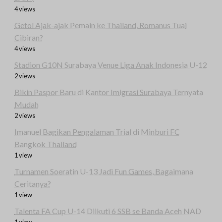
4 views
Getol Ajak-ajak Pemain ke Thailand, Romanus Tuai
Cibiran?
4 views
Stadion G10N Surabaya Venue Liga Anak Indonesia U-12
2 views
Bikin Paspor Baru di Kantor Imigrasi Surabaya Ternyata
Mudah
2 views
Imanuel Bagikan Pengalaman Trial di Minburi FC
Bangkok Thailand
1 view
Turnamen Soeratin U-13 Jadi Fun Games, Bagaimana
Ceritanya?
1 view
Talenta FA Cup U-14 Diikuti 6 SSB se Banda Aceh NAD