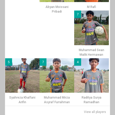
Abyan Moissani
M Rafi
Pribadi
7
Muhammad Sean
Malik Hermawan
5
7
4
Syahreza Khalfani
Muhammad Mirza
Raditya Surya
Arifin
Asyraf Furrahman
Ramadhan
View all players