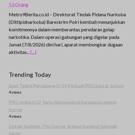
53 Orang
Metro9Berita.co.id – Direktorat Tindak Pidana Narkoba
(Dittipidnarkoba) Bareskrim Polri kembali menunjukkan
komitmennya dalam memberantas peredaran gelap
narkotika. Dalam operasi gabungan yang digelar pada
Jumat (7/8/2026) dini hari, aparat membongkar dugaan
aktivitas...
[...]
Trending Today
Best Talent Persebaya U-14 Perkuat PSG Soccer School
4 views
PSG Unika U12 Terus Berproses di Surabaya Legend
Soccer
4 views
Dekati Audiens, PSG Soccer School Kunjungi Sekolah
SAIM