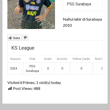
PSG Surabaya
Nafiul lahir di Surabaya
2010
Suka
KS League
Season
Club
Goals
Assists
Yellow Cards
Red Cards
PSG
2024
0
0
0
0
Surabaya
Visited 69 times, 1 visit(s) today
Post Views:
488