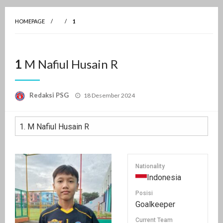
PSGnews
HOMEPAGE
1
M NAFIUL HUSAIN R">
1
M NAFIUL HUSAIN R
1
M Nafiul Husain R
Posted
Redaksi PSG
18 Desember 2024
on
Nationality
Indonesia
Posisi
Goalkeeper
Current Team