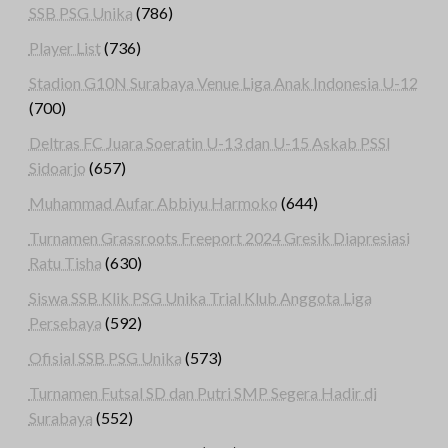
SSB PSG Unika
(786)
Player List
(736)
Stadion G10N Surabaya Venue Liga Anak Indonesia U-12
(700)
Deltras FC Juara Soeratin U-13 dan U-15 Askab PSSI
Sidoarjo
(657)
Muhammad Aufar Abbiyu Harmoko
(644)
Turnamen Grassroots Freeport 2024 Gresik Diapresiasi
Ratu Tisha
(630)
Siswa SSB Klik PSG Unika Trial Klub Anggota Liga
Persebaya
(592)
Ofisial SSB PSG Unika
(573)
Turnamen Futsal SD dan Putri SMP Segera Hadir di
Surabaya
(552)