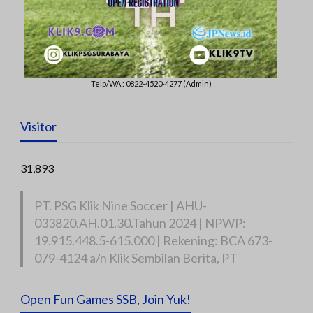
Telp/WA : 0822-4520-4277 (Admin)
Visitor
31,893
PT. PSG Klik Nine Soccer | AHU-
033820.AH.01.30.Tahun 2024 | NPWP:
19.915.448.5-615.000 | Rekening: BCA 673-
079-4124 a/n Klik Sembilan Berita, PT
Open Fun Games SSB, Join Yuk!