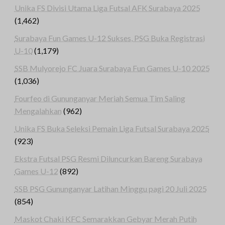
Unika FS Divisi Utama Liga Futsal AFK Surabaya 2025
(1,462)
Surabaya Fun Games U-12 Sukses, PSG Buka Registrasi
U-10
(1,179)
SSB Mulyorejo FC Juara Surabaya Fun Games U-10 2025
(1,036)
Fourfeo di Gununganyar Meriah Semua Tim Saling
Mengalahkan
(962)
Unika FS Buka Seleksi Pemain Liga Futsal Surabaya 2025
(923)
Ekstra Futsal PSG Resmi Diluncurkan Bareng Surabaya
Games U-12
(892)
SSB PSG Gununganyar Latihan Minggu pagi 20 Juli 2025
(854)
Maskot Chaki KFC Semarakkan Gebyar Merah Putih