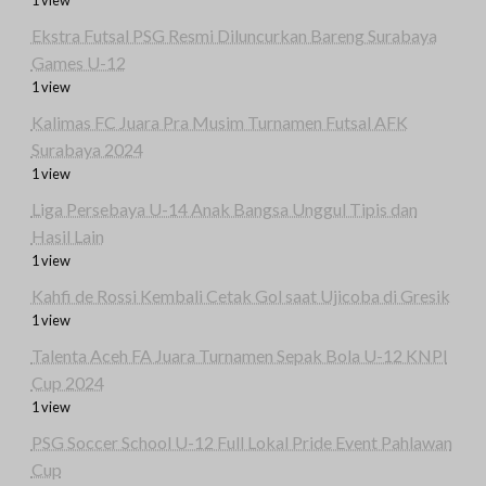
1 view
Ekstra Futsal PSG Resmi Diluncurkan Bareng Surabaya
Games U-12
1 view
Kalimas FC Juara Pra Musim Turnamen Futsal AFK
Surabaya 2024
1 view
Liga Persebaya U-14 Anak Bangsa Unggul Tipis dan
Hasil Lain
1 view
Kahfi de Rossi Kembali Cetak Gol saat Ujicoba di Gresik
1 view
Talenta Aceh FA Juara Turnamen Sepak Bola U-12 KNPI
Cup 2024
1 view
PSG Soccer School U-12 Full Lokal Pride Event Pahlawan
Cup