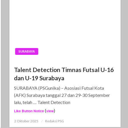
SURABAYA
Talent Detection Timnas Futsal U-16
dan U-19 Surabaya
SURABAYA (PSGunika) – Asosiasi Futsal Kota
(AFK) Surabaya tanggal 27 dan 29-30 September
lalu, telah … Talent Detection
(
)
Like Button Notice
view
2 Oktober 2025
Posted
Redaksi PSG
on