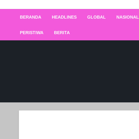
the Lava Pijar
PSGnews
BERANDA
HEADLINES
GLOBAL
NASIONAL
PERISTIWA
BERITA