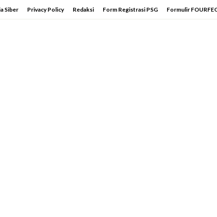
a Siber
Privacy Policy
Redaksi
Form Registrasi PSG
Formulir FOURFE