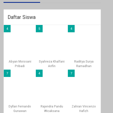
Daftar Siswa
4
5
4
Abyan Moissani
Syahreza Khalfani
Raditya Surya
Pribadi
Arifin
Ramadhan
7
4
7
Dyllan Fernando
Rajendra Pandu
Zahran Vincenzo
Gunawan
Wicaksana
Hafizh