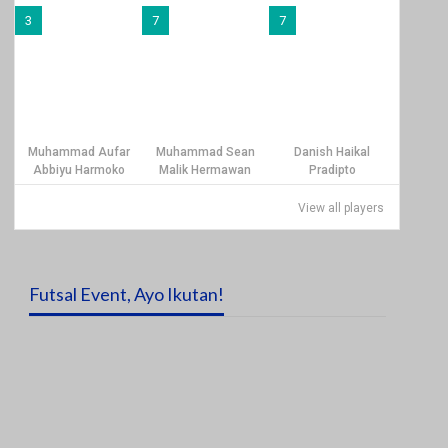
3
7
7
Muhammad Aufar
Muhammad Sean
Danish Haikal
Abbiyu Harmoko
Malik Hermawan
Pradipto
View all players
Futsal Event, Ayo Ikutan!