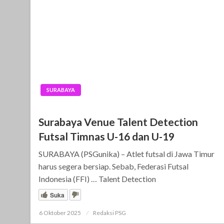
SURABAYA
Surabaya Venue Talent Detection
Futsal Timnas U-16 dan U-19
SURABAYA (PSGunika) – Atlet futsal di Jawa Timur
harus segera bersiap. Sebab, Federasi Futsal
Indonesia (FFI) … Talent Detection
Suka
6 Oktober 2025
Posted
Redaksi PSG
on