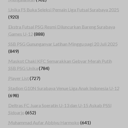
Unika FS Buka Seleksi Pemain Liga Futsal Surabaya 2025
(920)
Ekstra Futsal PSG Resmi Diluncurkan Bareng Surabaya
Games U-12
(888)
SSB PSG Gununganyar Latihan Minggu pagi 20 Juli 2025
(849)
Maskot Chaki KFC Semarakkan Gebyar Merah Putih
SSB PSG Unika
(784)
Player List
(727)
Stadion G10N Surabaya Venue Liga Anak Indonesia U-12
(698)
Deltras FC Juara Soeratin U-13 dan U-15 Askab PSSI
Sidoarjo
(652)
Muhammad Aufar Abbiyu Harmoko
(641)