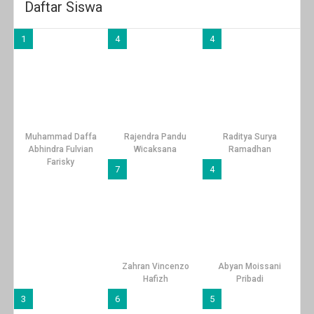
Daftar Siswa
1
4
4
Muhammad Daffa
Rajendra Pandu
Raditya Surya
Abhindra Fulvian
Wicaksana
Ramadhan
Farisky
7
4
Zahran Vincenzo
Abyan Moissani
Hafizh
Pribadi
3
6
5