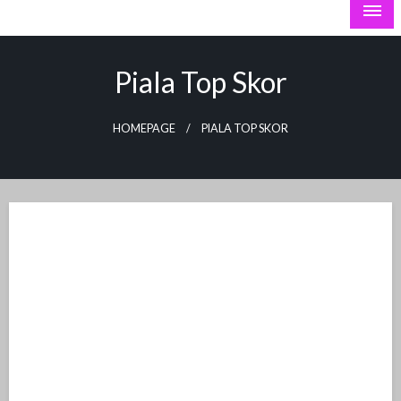
the Lava Pijar
PSGnews
Piala Top Skor
HOMEPAGE
PIALA TOP SKOR