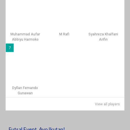
Muhammad Aufar
M Rafi
Syahreza Khalfani
Abbiyu Harmoko
Arifin
7
Dyllan Fernando
Gunawan
View all players
Futsal Event, Ayo Ikutan!