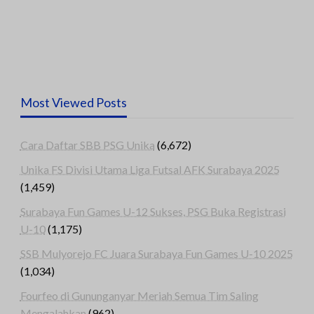
Most Viewed Posts
Cara Daftar SBB PSG Unika
(6,672)
Unika FS Divisi Utama Liga Futsal AFK Surabaya 2025
(1,459)
Surabaya Fun Games U-12 Sukses, PSG Buka Registrasi
U-10
(1,175)
SSB Mulyorejo FC Juara Surabaya Fun Games U-10 2025
(1,034)
Fourfeo di Gununganyar Meriah Semua Tim Saling
Mengalahkan
(962)