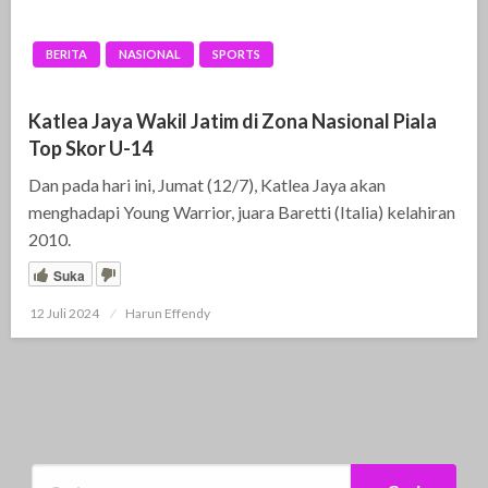
BERITA
NASIONAL
SPORTS
Katlea Jaya Wakil Jatim di Zona Nasional Piala
Top Skor U-14
Dan pada hari ini, Jumat (12/7), Katlea Jaya akan
menghadapi Young Warrior, juara Baretti (Italia) kelahiran
2010.
Suka
12 Juli 2024
Posted
Harun Effendy
on