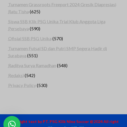
Turnamen Grassroots Freeport 2024 Gresik Diapresiasi
Ratu Tisha
(625)
Siswa SSB Klik PSG Unika Trial Klub Anggota Liga
Persebaya
(590)
Ofisial SSB PSG Unika
(570)
Turnamen Futsal SD dan Putri SMP Segera Hadir di
Surabaya
(551)
Raditya Surya Ramadhan
(548)
Redaksi
(542)
Privacy Policy
(530)
Copyright text by PT. PSG Klik Nine Soccer @2024 All right