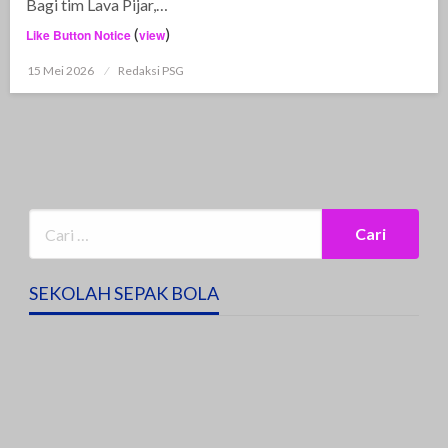
Bagi tim Lava Pijar,…
(
)
Like Button Notice
view
15 Mei 2026
Posted
Redaksi PSG
on
SEKOLAH SEPAK BOLA