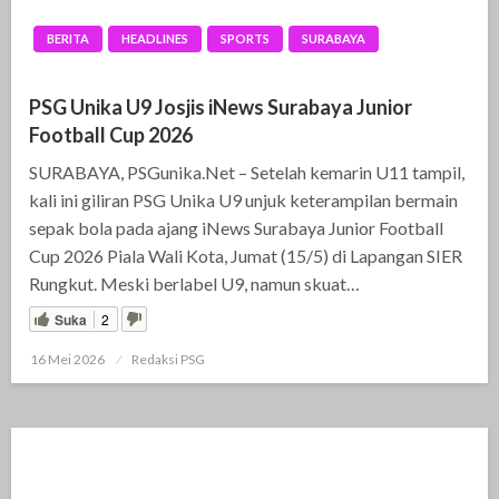
BERITA
HEADLINES
SPORTS
SURABAYA
PSG Unika U9 Josjis iNews Surabaya Junior
Football Cup 2026
SURABAYA, PSGunika.Net – Setelah kemarin U11 tampil,
kali ini giliran PSG Unika U9 unjuk keterampilan bermain
sepak bola pada ajang iNews Surabaya Junior Football
Cup 2026 Piala Wali Kota, Jumat (15/5) di Lapangan SIER
Rungkut. Meski berlabel U9, namun skuat…
Suka
2
16 Mei 2026
Posted
Redaksi PSG
on