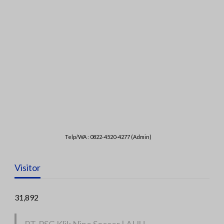
Telp/WA : 0822-4520-4277 (Admin)
Visitor
31,892
PT. PSG Klik Nine Soccer | AHU-