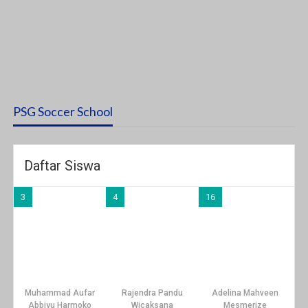
PSG Soccer School
Daftar Siswa
3
4
16
Muhammad Aufar
Rajendra Pandu
Adelina Mahveen
Abbiyu Harmoko
Wicaksana
Mesmerize