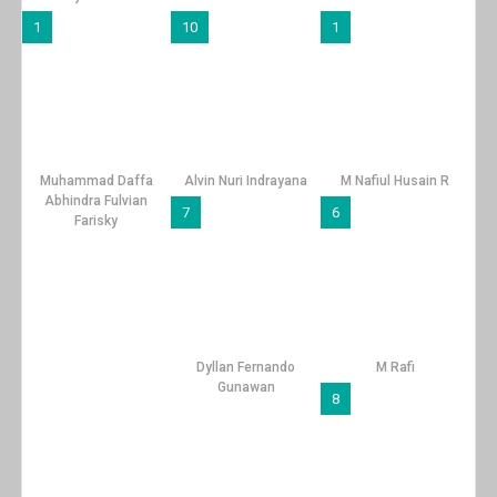
1
10
1
Muhammad Daffa
Alvin Nuri Indrayana
M Nafiul Husain R
Abhindra Fulvian
7
6
Farisky
Dyllan Fernando
M Rafi
Gunawan
8