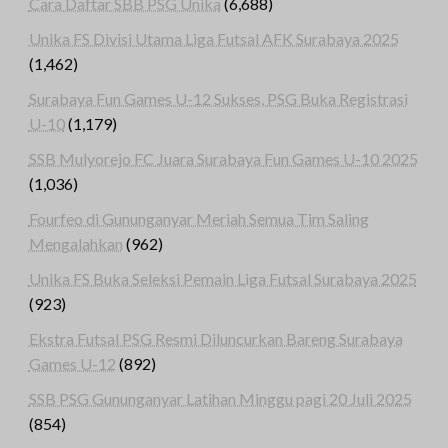
Cara Daftar SBB PSG Unika
(6,688)
Unika FS Divisi Utama Liga Futsal AFK Surabaya 2025
(1,462)
Surabaya Fun Games U-12 Sukses, PSG Buka Registrasi
U-10
(1,179)
SSB Mulyorejo FC Juara Surabaya Fun Games U-10 2025
(1,036)
Fourfeo di Gununganyar Meriah Semua Tim Saling
Mengalahkan
(962)
Unika FS Buka Seleksi Pemain Liga Futsal Surabaya 2025
(923)
Ekstra Futsal PSG Resmi Diluncurkan Bareng Surabaya
Games U-12
(892)
SSB PSG Gununganyar Latihan Minggu pagi 20 Juli 2025
(854)