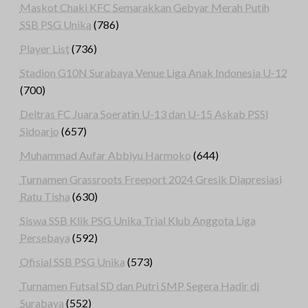
Maskot Chaki KFC Semarakkan Gebyar Merah Putih
SSB PSG Unika
(786)
Player List
(736)
Stadion G10N Surabaya Venue Liga Anak Indonesia U-12
(700)
Deltras FC Juara Soeratin U-13 dan U-15 Askab PSSI
Sidoarjo
(657)
Muhammad Aufar Abbiyu Harmoko
(644)
Turnamen Grassroots Freeport 2024 Gresik Diapresiasi
Ratu Tisha
(630)
Siswa SSB Klik PSG Unika Trial Klub Anggota Liga
Persebaya
(592)
Ofisial SSB PSG Unika
(573)
Turnamen Futsal SD dan Putri SMP Segera Hadir di
Surabaya
(552)