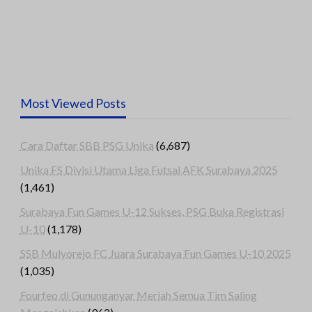
Most Viewed Posts
Cara Daftar SBB PSG Unika
(6,687)
Unika FS Divisi Utama Liga Futsal AFK Surabaya 2025
(1,461)
Surabaya Fun Games U-12 Sukses, PSG Buka Registrasi
U-10
(1,178)
SSB Mulyorejo FC Juara Surabaya Fun Games U-10 2025
(1,035)
Fourfeo di Gununganyar Meriah Semua Tim Saling