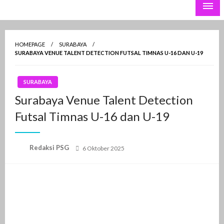
the Lava Pijar
PSGnews
HOMEPAGE
SURABAYA
SURABAYA VENUE TALENT DETECTION FUTSAL TIMNAS U-16 DAN U-19
SURABAYA
Surabaya Venue Talent Detection
Futsal Timnas U-16 dan U-19
Posted
Redaksi PSG
6 Oktober 2025
on