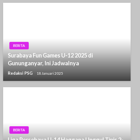
BERITA
Surabaya Fun Games U-12 2025 di
Gununganyar, Ini Jadwalnya
Redaksi PSG
18 Januari 2025
BERITA
Liga Persebaya U-14 Haggana Unggul Tipis 2-