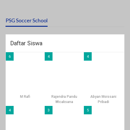
PSG Soccer School
Daftar Siswa
6
4
4
M Rafi
Rajendra Pandu
Abyan Moissani
Wicaksana
Pribadi
4
3
5