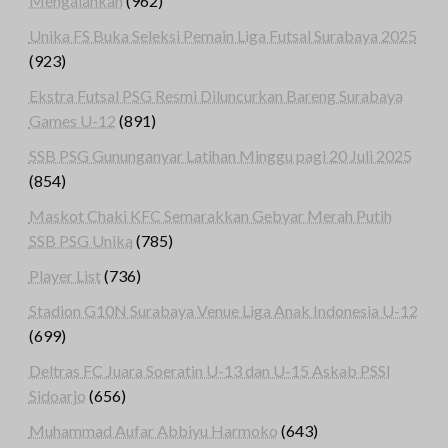
Mengalahkan
(962)
Unika FS Buka Seleksi Pemain Liga Futsal Surabaya 2025
(923)
Ekstra Futsal PSG Resmi Diluncurkan Bareng Surabaya
Games U-12
(891)
SSB PSG Gununganyar Latihan Minggu pagi 20 Juli 2025
(854)
Maskot Chaki KFC Semarakkan Gebyar Merah Putih
SSB PSG Unika
(785)
Player List
(736)
Stadion G10N Surabaya Venue Liga Anak Indonesia U-12
(699)
Deltras FC Juara Soeratin U-13 dan U-15 Askab PSSI
Sidoarjo
(656)
Muhammad Aufar Abbiyu Harmoko
(643)