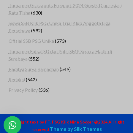
Turnamen Grassroots Freeport 2024 Gresik Diapresiasi
Ratu Tisha
(630)
Siswa SSB Klik PSG Unika Trial Klub Anggota Liga
Persebaya
(592)
Ofisial SSB PSG Unika
(573)
Turnamen Futsal SD dan Putri SMP Segera Hadir di
Surabaya
(552)
Raditya Surya Ramadhan
(549)
Redaksi
(542)
Privacy Policy
(536)
Copyright text by PT. PSG Klik Nine Soccer @2024 All right
Theme by Silk Themes
reserved