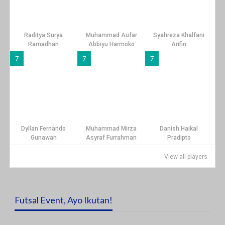
Raditya Surya
Muhammad Aufar
Syahreza Khalfani
Ramadhan
Abbiyu Harmoko
Arifin
7
7
7
Dyllan Fernando
Muhammad Mirza
Danish Haikal
Gunawan
Asyraf Furrahman
Pradipto
View all players
Futsal Event, Ayo Ikutan!