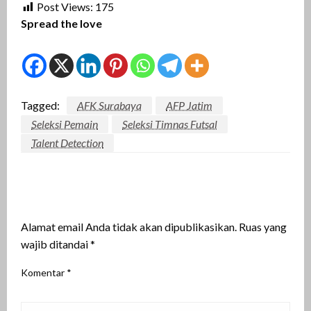
Post Views:
175
Spread the love
Tagged:
AFK Surabaya
AFP Jatim
Seleksi Pemain
Seleksi Timnas Futsal
Talent Detection
LEAVE A RESPONSE
Alamat email Anda tidak akan dipublikasikan.
Ruas yang
wajib ditandai
*
Komentar
*