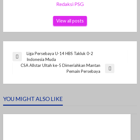
Redaksi PSG
View all posts
Navigasi
Liga Persebaya U-14 HBS Takluk 0-2
Previous
Indonesia Muda
pos
Post
CSA Allstar Ultah ke-5 Dimeriahkan Mantan
Next
Pemain Persebaya
Post
YOU MIGHT ALSO LIKE