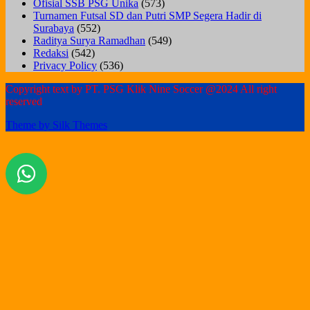
Ofisial SSB PSG Unika
(573)
Turnamen Futsal SD dan Putri SMP Segera Hadir di
Surabaya
(552)
Raditya Surya Ramadhan
(549)
Redaksi
(542)
Privacy Policy
(536)
Copyright text by PT. PSG Klik Nine Soccer @2024 All right
reserved
Theme by Silk Themes