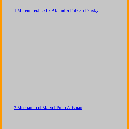
1
Muhammad Daffa Abhindra Fulvian Farisky
7
Mochammad Marvel Putra Arisman