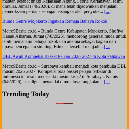
mantan pejabat tinggi Kejaksaan Agung, Febrie Adriansyah, resmi
dimulai, Jumat (7/8/2026), di mana telah dijadwalkan menjalani
pemeriksaan perdana sebagai tersangka oleh penyidik...
[...]
Bunda Genre Mojokerto Ingatkan Remaja Bahaya Rokok
Metro9Berita.co.id – Bunda Genre Kabupaten Mojokerto, Shofiya
Hanak Albarraa, Jumat (7/8/2026), mendorong generasi muda untuk
lebih memahami bahaya rokok dan anemia sebagai bagian dari
upaya pencegahan stunting. Edukasi tersebut menjadi...
[...]
DBL Awali Kompetisi Basket Pelajar 2026-2027 di Kota Pahlawan
Metro9Berita.co.id – Surabaya kembali menjadi kota pembuka DBL
musim 2026-2027. Kompetisi bola basket pelajar terbesar di
Indonesia ini resmi memasuki musim ke-22 di Surabaya, Kamis
(6/8/2026), sekaligus menandai dimulainya rangkaian...
[...]
Trending Today