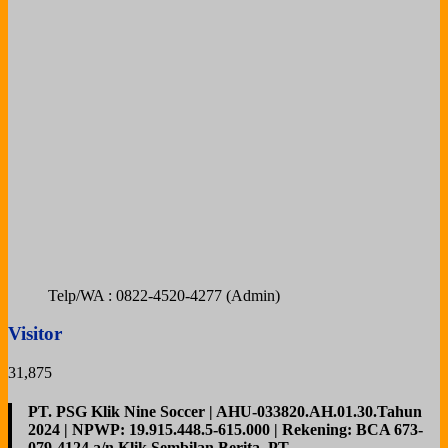
Telp/WA : 0822-4520-4277 (Admin)
Visitor
31,875
PT. PSG Klik Nine Soccer | AHU-033820.AH.01.30.Tahun
2024 | NPWP: 19.915.448.5-615.000 | Rekening: BCA 673-
079-4124 a/n Klik Sembilan Berita, PT