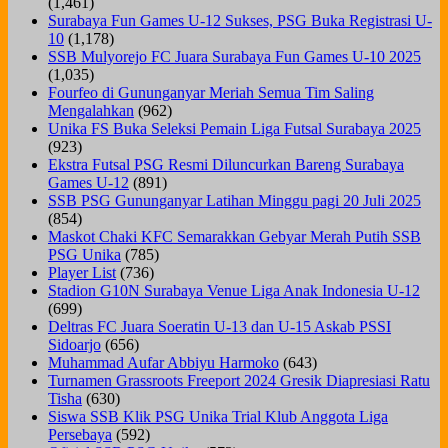
(1,461)
Surabaya Fun Games U-12 Sukses, PSG Buka Registrasi U-
10
(1,178)
SSB Mulyorejo FC Juara Surabaya Fun Games U-10 2025
(1,035)
Fourfeo di Gununganyar Meriah Semua Tim Saling
Mengalahkan
(962)
Unika FS Buka Seleksi Pemain Liga Futsal Surabaya 2025
(923)
Ekstra Futsal PSG Resmi Diluncurkan Bareng Surabaya
Games U-12
(891)
SSB PSG Gununganyar Latihan Minggu pagi 20 Juli 2025
(854)
Maskot Chaki KFC Semarakkan Gebyar Merah Putih SSB
PSG Unika
(785)
Player List
(736)
Stadion G10N Surabaya Venue Liga Anak Indonesia U-12
(699)
Deltras FC Juara Soeratin U-13 dan U-15 Askab PSSI
Sidoarjo
(656)
Muhammad Aufar Abbiyu Harmoko
(643)
Turnamen Grassroots Freeport 2024 Gresik Diapresiasi Ratu
Tisha
(630)
Siswa SSB Klik PSG Unika Trial Klub Anggota Liga
Persebaya
(592)