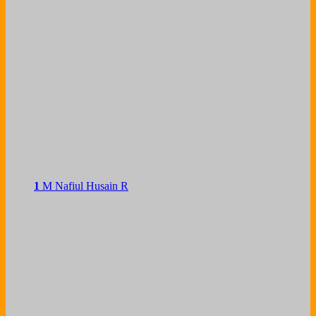
1
M Nafiul Husain R