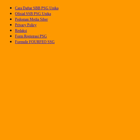
Skip
Cara Daftar SBB PSG Unika
to
Ofisial SSB PSG Unika
content
Pedoman Media Siber
Privacy Policy
Redaksi
Form Registrasi PSG
Formulir FOURFEO SSG
the Lava Pijar
PSGnews