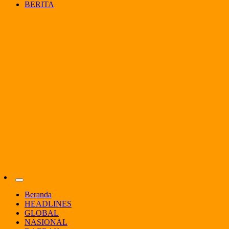
BERITA
the Lava Pijar
PSGnews
Beranda
HEADLINES
GLOBAL
NASIONAL