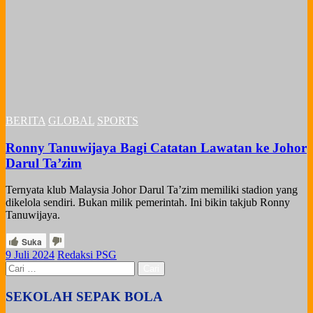
BERITA
GLOBAL
SPORTS
Ronny Tanuwijaya Bagi Catatan Lawatan ke Johor
Darul Ta’zim
Ternyata klub Malaysia Johor Darul Ta’zim memiliki stadion yang
dikelola sendiri. Bukan milik pemerintah. Ini bikin takjub Ronny
Tanuwijaya.
Suka
Posted
9 Juli 2024
Redaksi PSG
on
Cari
untuk:
SEKOLAH SEPAK BOLA